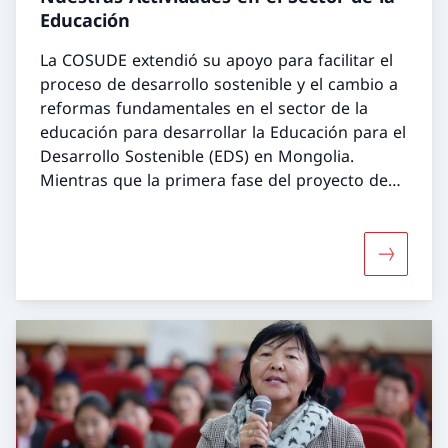
Educación
La COSUDE extendió su apoyo para facilitar el
proceso de desarrollo sostenible y el cambio a
reformas fundamentales en el sector de la
educación para desarrollar la Educación para el
Desarrollo Sostenible (EDS) en Mongolia.
Mientras que la primera fase del proyecto de
EDS logró introducir el concepto y la
importancia de la EDS, la segunda fase se
concentró en mejorar y reforzar la
Más sobre
comprensión y la práctica de la EDS para que
arraigara entre los ejecutores a nivel nacional y
en las provincias seleccionadas. El objetivo
general del proyecto era promover un futuro
ambiental, social y económicamente
responsable, equitativo y sostenible para el
pueblo de Mongolia mediante la Educación
para el Desarrollo Sostenible.