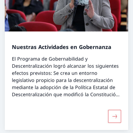
Nuestras Actividades en Gobernanza
El Programa de Gobernabilidad y
Descentralización logró alcanzar los siguientes
efectos previstos: Se crea un entorno
legislativo propicio para la descentralización
mediante la adopción de la Política Estatal de
Descentralización que modificó la Constitución
y la revisión de la Ley de Unidades
Administrativas y Territoriales y su Gobernanza.
Más sobr