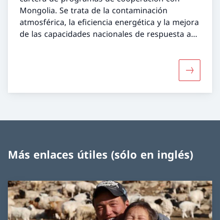
Mongolia. Se trata de la contaminación
atmosférica, la eficiencia energética y la mejora
de las capacidades nacionales de respuesta a
emergencias del país. La mayoría de los
documentos están en inglés.
Más sobre
Más enlaces útiles (sólo en inglés)